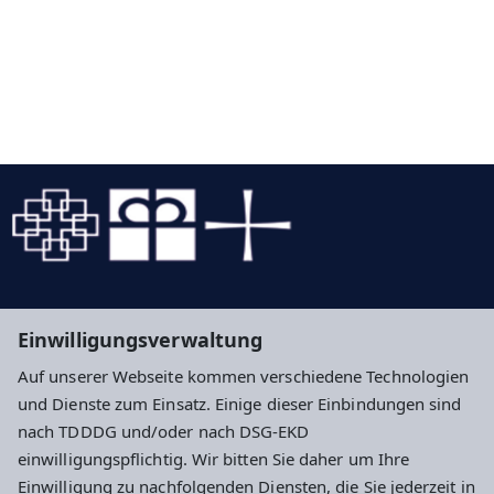
Evangelische Kirche in Hessen und Nassau
Einwilligungsverwaltung
Evangelische Kirche von Kurhessen-Waldeck
Auf unserer Webseite kommen verschiedene Technologien
Diakonie Hessen - Diakonisches Werk in Hessen
und Dienste zum Einsatz. Einige dieser Einbindungen sind
und Nassau und Kurhessen-Waldeck e.V.
nach TDDDG und/oder nach DSG-EKD
einwilligungspflichtig. Wir bitten Sie daher um Ihre
Impressum
Datenschutz
Cookie-Einstellungen
Einwilligung zu nachfolgenden Diensten, die Sie jederzeit in