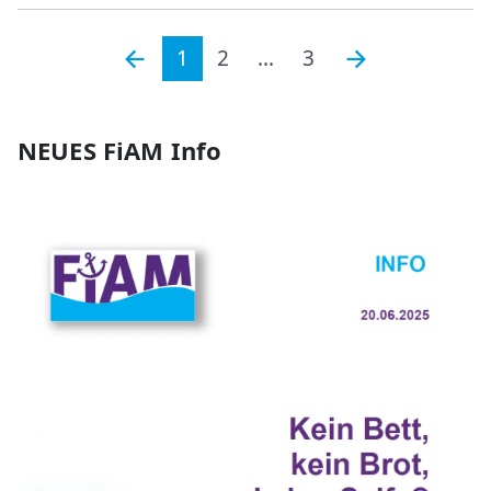
1
2
...
3
NEUES FiAM Info