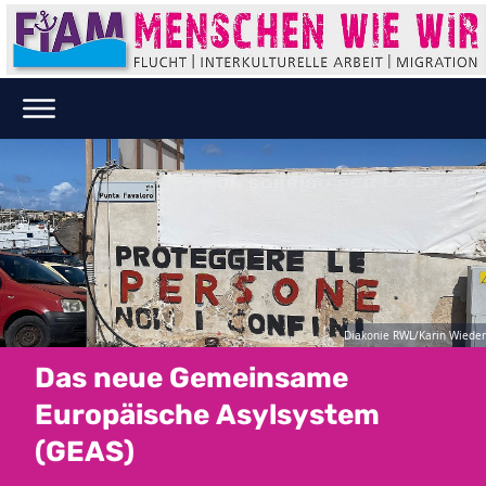
Diakonie RWL/Karin Wieder
Das neue Gemeinsame
Europäische Asylsystem
(GEAS)