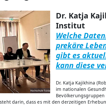
Dr. Katja Kaj
Institut
Welche Datenl
prekäre Lebe
gibt es aktue
kann diese ve
Dr. Katja Kajikhina (Ro
im nationalen Gesundh
Hochschule Fulda
Bevölkerungsgruppen w
steht darin, dass es mit den derzeitigen Erheb