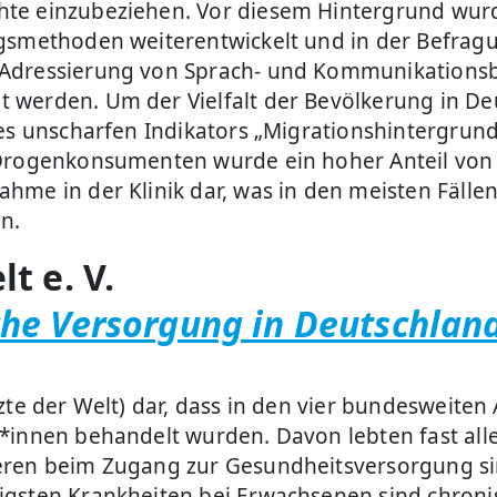
te einzubeziehen. Vor diesem Hintergrund wurd
ngsmethoden weiterentwickelt und in der Befra
 Adressierung von Sprach- und Kommunikationsb
 werden. Um der Vielfalt der Bevölkerung in De
es unscharfen Indikators „Migrationshintergrund
 Drogenkonsumenten wurde ein hoher Anteil von U
hme in der Klinik dar, was in den meisten Fäll
n.
t e. V.
he Versorgung in Deutschlan
zte der Welt) dar, dass in den vier bundesweiten
*innen behandelt wurden. Davon lebten fast alle
eren beim Zugang zur Gesundheitsversorgung sin
figsten Krankheiten bei Erwachsenen sind chro