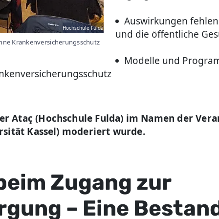
Auswirkungen fehlen
Hochschule Fulda
und die öffentliche Ge
hne Krankenversicherungsschutz
Modelle und Program
nkenversicherungsschutz
er Ataç (Hochschule Fulda) im Namen der Vera
rsität Kassel) moderiert wurde.
 beim Zugang zur
rgung – Eine Besta