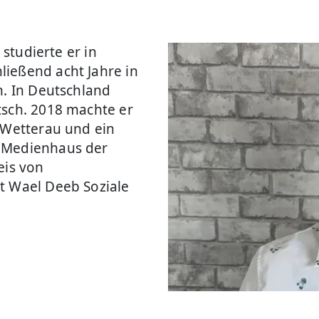
 studierte er in
ießend acht Jahre in
n. In Deutschland
tsch. 2018 machte er
r Wetterau und ein
m Medienhaus der
eis von
rt Wael Deeb Soziale