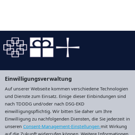
Evangelische Kirche in Hessen und Nassau
Einwilligungsverwaltung
Evangelische Kirche von Kurhessen-Waldeck
Auf unserer Webseite kommen verschiedene Technologien
Diakonie Hessen - Diakonisches Werk in Hessen
und Dienste zum Einsatz. Einige dieser Einbindungen sind
und Nassau und Kurhessen-Waldeck e.V.
nach TDDDG und/oder nach DSG-EKD
einwilligungspflichtig. Wir bitten Sie daher um Ihre
Impressum
Datenschutz
Cookie-Einstellungen
Einwilligung zu nachfolgenden Diensten, die Sie jederzeit in
unseren
Consent-Management-Einstellungen
mit Wirkung
auf die Zukunft widerrufen können. Weitere Informationen