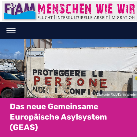
Diakonie RWL/Karin Wieder
Das neue Gemeinsame
Europäische Asylsystem
(GEAS)