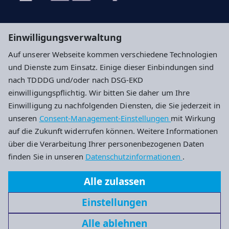
Evangelische Kirche in Hessen und Nassau
Einwilligungsverwaltung
Evangelische Kirche von Kurhessen-Waldeck
Auf unserer Webseite kommen verschiedene Technologien
Diakonie Hessen - Diakonisches Werk in Hessen
und Dienste zum Einsatz. Einige dieser Einbindungen sind
und Nassau und Kurhessen-Waldeck e.V.
nach TDDDG und/oder nach DSG-EKD
einwilligungspflichtig. Wir bitten Sie daher um Ihre
Impressum
Datenschutz
Cookie-Einstellungen
Einwilligung zu nachfolgenden Diensten, die Sie jederzeit in
unseren
Consent-Management-Einstellungen
mit Wirkung
auf die Zukunft widerrufen können. Weitere Informationen
Diakonie Hessen
über die Verarbeitung Ihrer personenbezogenen Daten
finden Sie in unseren
www.menschen-wie-wir.de
Datenschutzinformationen
.
Solmsstraße 2 – 22 / Haus 18
Alle zulassen
60486 Frankfurt am Main
Einstellungen
redaktion@menschen-wie-wir.de
Alle ablehnen