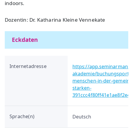
indoors.
Dozentin: Dr. Katharina Kleine Vennekate
Eckdaten
Internetadresse
https://app.seminarmanag
akademie/buchungsportal/
menschen-in-der-gemeinde
starken-
391ccc4f80ff41e1ae8f2e4
Sprache(n)
Deutsch