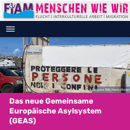
Diakonie RWL/Karin Wieder
Das neue Gemeinsame
Europäische Asylsystem
(GEAS)