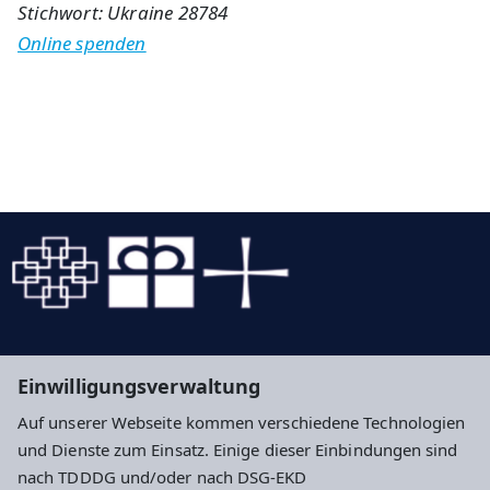
Stichwort: Ukraine 28784
Online spenden
Evangelische Kirche in Hessen und Nassau
Einwilligungsverwaltung
Evangelische Kirche von Kurhessen-Waldeck
Auf unserer Webseite kommen verschiedene Technologien
Diakonie Hessen - Diakonisches Werk in Hessen
und Dienste zum Einsatz. Einige dieser Einbindungen sind
und Nassau und Kurhessen-Waldeck e.V.
nach TDDDG und/oder nach DSG-EKD